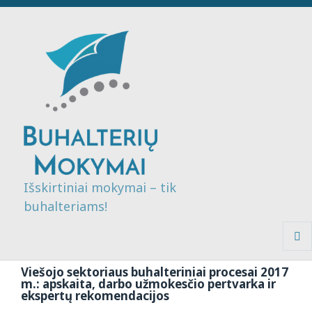
Išskirtiniai mokymai – tik
buhalteriams!
MENI
IR
Viešojo sektoriaus buhalteriniai procesai 2017
VALDI
m.: apskaita, darbo užmokesčio pertvarka ir
ekspertų rekomendacijos