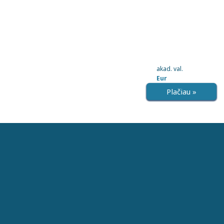
akad. val.
Eur
Plačiau »