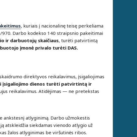
akeitimus
, kuriais į nacionalinę teisę perkeliama
3/970. Darbo kodekso 140 straipsnio pakeitimai
io ir darbuotojų skaičiaus
, turėti patvirtintą
rbuotojo įmonė privalo turėti DAS.
kaidrumo direktyvos reikalavimus, įsigaliojimas
 įsigaliojimo dienos turėti patvirtintą ir
aujus reikalavimus. Atidėjimas — ne pretekstas
e ankstesnį atlyginimą. Darbo užmokestis
s ją atskleidžia siekdamas vienodo atlygio už
as žalos atlyginimas be viršutinės ribos.