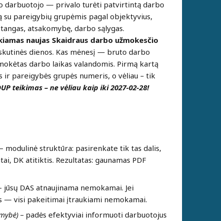
darbuotojo — privalo turėti patvirtintą darbo
ą su pareigybių grupėmis pagal objektyvius,
 pastangas, atsakomybę, darbo sąlygas.
ikiamas naujas Skaidraus darbo užmokesčio
skutinės dienos. Kas mėnesį — bruto darbo
okėtas darbo laikas valandomis. Pirmą kartą
ir pareigybės grupės numeris, o vėliau – tik
UP teikimas – ne vėliau kaip iki 2027-02-28!
– modulinė struktūra: pasirenkate tik tas dalis,
tai, DK atitiktis. Rezultatas: gaunamas PDF
 – jūsų DAS atnaujinama nemokamai.
Jei
s — visi pakeitimai įtraukiami nemokamai.
imybė) –
padės efektyviai informuoti darbuotojus