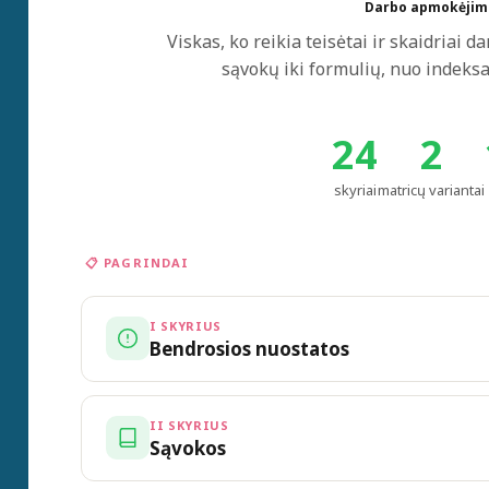
Darbo apmokėjim
Viskas, ko reikia teisėtai ir skaidria
sąvokų iki formulių, nuo indeks
24
2
skyriai
matricų variantai
📋 PAGRINDAI
I SKYRIUS
Bendrosios nuostatos
Teisinis pagrindas: sistema reglamentuoja 
indeksavimą, atsiskaitymo terminus ir info
II SKYRIUS
Sąvokos
kodeksą, taikant lyties požiūriu neutralius krit
DK atitiktis
Lygios galimybės