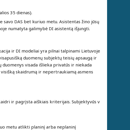
alios 35 dienas).
e savo DAS bet kuriuo metu. Asistentas žino jūsų
je numatyta galimybė DI asistentą išjungti.
acija ir DI modeliai yra pilnai talpinami Lietuvoje
 visapusišką duomenų subjektų teisių apsaugą ir
 duomenys visada išlieka privatūs ir niekada
 visišką skaidrumą ir nepertraukiamą asmens
dri ir pagrįsta aiškiais kriterijais. Subjektyvūs v
iuo metu atlikti planinį arba neplaninį