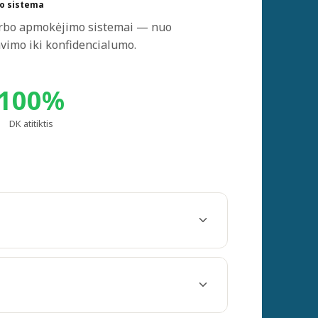
o sistema
i darbo apmokėjimo sistemai — nuo
avimo iki konfidencialumo.
100%
DK atitiktis
apmokėjimo formas, dydžius, priedus,
rmavimo tvarką. Parengta pagal LR Darbo
erijus.