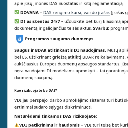
apie jūsų įmonės DAS nuostatas ir kitą reglamentaciją.
DOVANA
–
DAS rengimo kursų vaizdo įrašas
(įrašas g
DI asistentas 24/7
– užduokite bet kurį klausimą api
dokumentą ir galiojančius teisės aktus.
Svarbu:
programo
Programos saugumo duomenys
Saugus ir BDAR atitinkantis DI naudojimas.
Mūsų aplik
bei ES, užtikrinant griežtą atitiktį BDAR reikalavimams,
aukščiausius Europos duomenų apsaugos standartus. Jūsų
nėra naudojami DI modeliams apmokyti – tai garantuoja
duomenų saugumą.
Kuo rizikuojate be DAS?
VDI jau perspėjo: darbo apmokėjimo sistema turi būti skai
ertinimai sudaro sąlygas diskriminuoti.
Neturėdami tinkamos DAS rizikuojate:
VDI patikrinimu ir baudomis
– VDI turi teisę bet kur