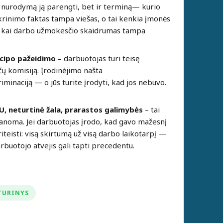
k nurodymą ją parengti,
bet ir terminą
— kurio
krinimo faktas tampa viešas, o tai kenkia įmonės
r, kai darbo užmokesčio skaidrumas tampa
ncipo pažeidimo –
darbuotojas turi teisę
nčų komisiją. Įrodinėjimo našta
riminaciją — o jūs turite įrodyti, kad jos nebuvo.
, neturtinė žala, prarastos galimybės
– tai
įmanoma. Jei darbuotojas įrodo, kad gavo mažesnį
iteisti: visą skirtumą už visą darbo laikotarpį —
rbuotojo atvejis gali tapti precedentu.
TURINYS