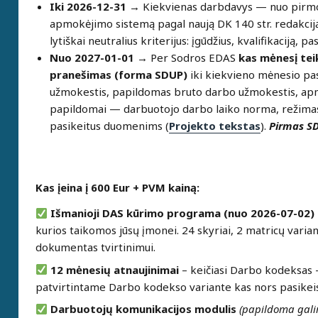
Iki 2026-12-31 →
Kiekvienas darbdavys — nuo pirmo 
apmokėjimo sistemą pagal naują DK 140 str. redakcij
lytiškai neutralius kriterijus: įgūdžius, kvalifikaciją,
Nuo 2027-01-01 →
Per Sodros EDAS
kas mėnesį te
pranešimas (forma SDUP)
iki kiekvieno mėnesio pa
užmokestis, papildomas bruto darbo užmokestis, apm
papildomai — darbuotojo darbo laiko norma, režimas 
pasikeitus duomenims (
Projekto tekstas
).
Pirmas SD
Kas įeina į 600 Eur + PVM kainą:
Išmanioji DAS kūrimo programa
(
nuo
2026-07-02)
kurios taikomos jūsų įmonei. 24 skyriai, 2 matricų varian
dokumentas tvirtinimui.
12 mėnesių atnaujinimai
– keičiasi Darbo kodeksas
patvirtintame Darbo kodekso variante kas nors pasikei
Darbuotojų komunikacijos modulis
(papildoma gal