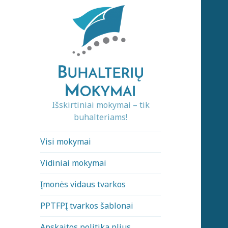
Išskirtiniai mokymai – tik
buhalteriams!
Visi mokymai
Vidiniai mokymai
Įmonės vidaus tvarkos
PPTFPĮ tvarkos šablonai
Apskaitos politika plius