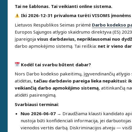
Tai ne šablonas. Tai veikianti online sistema.
Iki 2026-12-31 privaloma turėti VISOMS įmonėms
Lietuvos Respublikos Seimas priėmė
Darbo kodekso p
Europos Sąjungos atlygio skaidrumo direktyva (ES) 202
įpareigoja
visus darbdavius, nepriklausomai nuo dydž
darbo apmokėjimo sistemą. Tai reiškia:
net ir vieno da
Kodėl tai svarbu būtent dabar?
Nors Darbo kodekso pakeitimų, įgyvendinančių atlygio s
atidėtas,
tačiau darbdavio pareiga lieka nepakitusi: iki
veikiančią darbo apmokėjimo sistemą
, atitinkančią n
atidėti pasirengimą.
Svarbiausi terminai:
Nuo 2026-06-07 →
Draudžiama klausti kandidato api
nustoja būti konfidenciali informacija, jei darbuotoja
vienodos vertės darbą. Diskriminacijos atveju — visišk