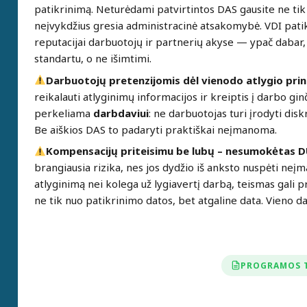
patikrinimą. Neturėdami patvirtintos DAS gausite ne ti
neįvykdžius gresia administracinė atsakomybė. VDI pati
reputacijai darbuotojų ir partnerių akyse — ypač daba
standartu, o ne išimtimi.
Darbuotojų pretenzijomis dėl vienodo atlygio pri
reikalauti atlyginimų informacijos ir kreiptis į darbo gi
perkeliama
darbdaviui
: ne darbuotojas turi įrodyti disk
Be aiškios DAS to padaryti praktiškai neįmanoma.
Kompensacijų priteisimu be lubų – nesumokėtas DU
brangiausia rizika, nes jos dydžio iš anksto nuspėti ne
atlyginimą nei kolega už lygiavertį darbą, teismas gali pr
ne tik nuo patikrinimo datos, bet atgaline data.
Vieno da
PROGRAMOS 