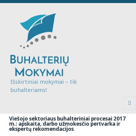
Išskirtiniai mokymai – tik
buhalteriams!
MENI
IR
Viešojo sektoriaus buhalteriniai procesai 2017
VALDI
m.: apskaita, darbo užmokesčio pertvarka ir
ekspertų rekomendacijos