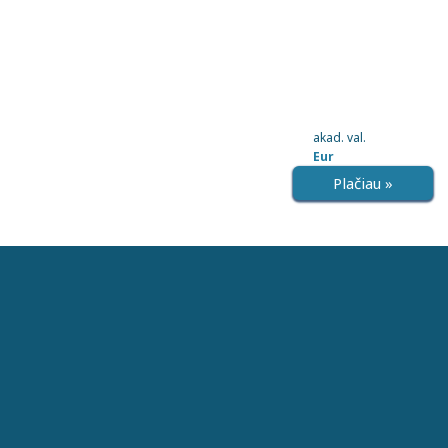
akad. val.
Eur
Plačiau »