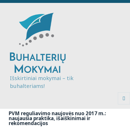
Išskirtiniai mokymai – tik
buhalteriams!
MENI
IR
PVM reguliavimo naujovės nuo 2017 m.:
VALDI
naujausia praktika, išaiškinimai ir
rekomendacijos