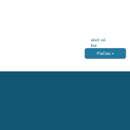
akad. val.
Eur
Plačiau »