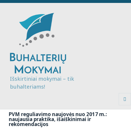
Išskirtiniai mokymai – tik
buhalteriams!
MENI
IR
PVM reguliavimo naujovės nuo 2017 m.:
VALDI
naujausia praktika, išaiškinimai ir
rekomendacijos