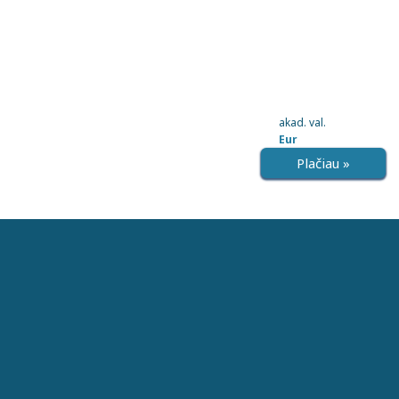
akad. val.
Eur
Plačiau »