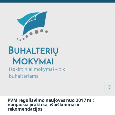
Išskirtiniai mokymai – tik
buhalteriams!
MENI
IR
PVM reguliavimo naujovės nuo 2017 m.:
VALDI
naujausia praktika, išaiškinimai ir
rekomendacijos