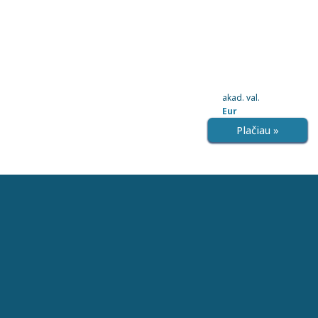
akad. val.
Eur
Plačiau »