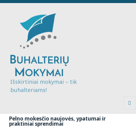
Išskirtiniai mokymai – tik
buhalteriams!
MENI
IR
Pelno mokesčio naujovės, ypatumai ir
VALDI
praktiniai sprendimai