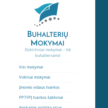
Išskirtiniai mokymai – tik
buhalteriams!
Visi mokymai
Vidiniai mokymai
Įmonės vidaus tvarkos
PPTFPĮ tvarkos šablonai
Apskaitos politika plius