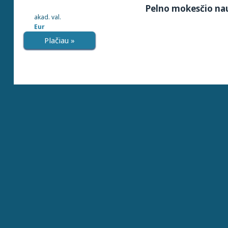
Pelno mokesčio nau
akad. val.
Eur
Plačiau »