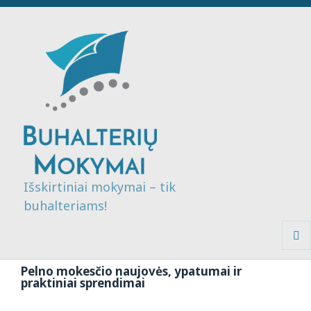
Išskirtiniai mokymai – tik
buhalteriams!
MENI
IR
Pelno mokesčio naujovės, ypatumai ir
VALDI
praktiniai sprendimai