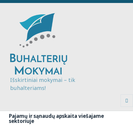
Išskirtiniai mokymai – tik
buhalteriams!
MENI
IR
Pajamų ir sąnaudų apskaita viešajame
VALDI
sektoriuje