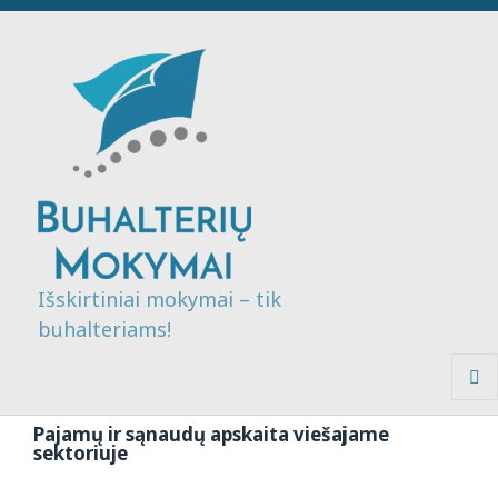
Išskirtiniai mokymai – tik
buhalteriams!
MENI
IR
Pajamų ir sąnaudų apskaita viešajame
VALDI
sektoriuje