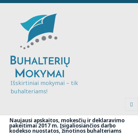
Išskirtiniai mokymai – tik
buhalteriams!
MENI
IR
Naujausi apskaitos, mokesčių ir deklaravimo
VALDI
pakeitimai 2017 m. Įsigaliosiančios darbo
kodekso nuostatos, žinotinos buhalteriams