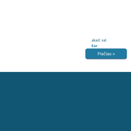
akad. val.
Eur
Plačiau »