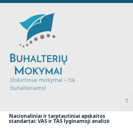
Išskirtiniai mokymai – tik
buhalteriams!
MENI
IR
Nacionaliniai ir tarptautiniai apskaitos
VALDI
standartai: VAS ir TAS lyginamoji analizė