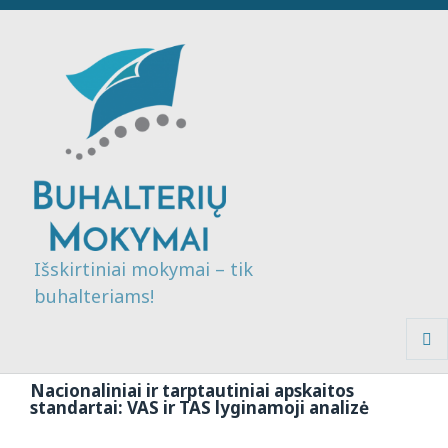
Išskirtiniai mokymai – tik
buhalteriams!
MENI
IR
Nacionaliniai ir tarptautiniai apskaitos
VALDI
standartai: VAS ir TAS lyginamoji analizė