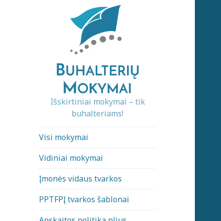
Išskirtiniai mokymai – tik
buhalteriams!
Visi mokymai
Vidiniai mokymai
Įmonės vidaus tvarkos
PPTFPĮ tvarkos šablonai
Apskaitos politika plius