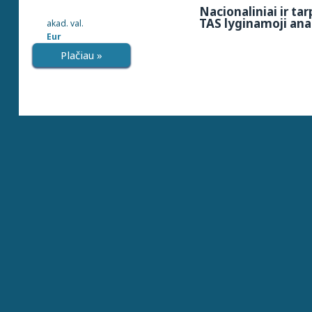
Nacionaliniai ir tar
TAS lyginamoji ana
akad. val.
Eur
Plačiau »