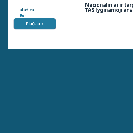
Nacionaliniai ir tar
TAS lyginamoji ana
akad. val.
Eur
Plačiau »