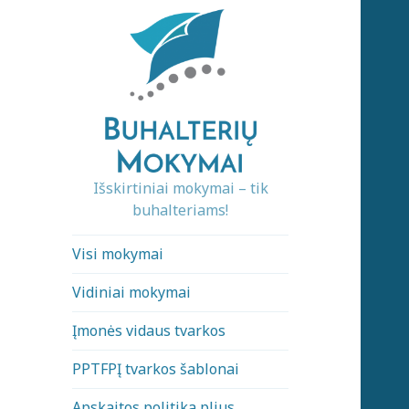
Išskirtiniai mokymai – tik
buhalteriams!
Visi mokymai
Vidiniai mokymai
Įmonės vidaus tvarkos
PPTFPĮ tvarkos šablonai
Apskaitos politika plius