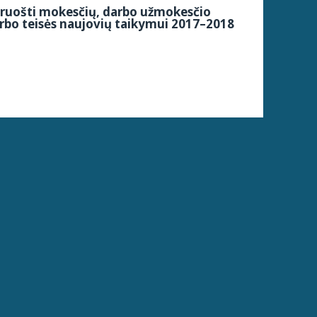
siruošti mokesčių, darbo užmokesčio
arbo teisės naujovių taikymui 2017–2018