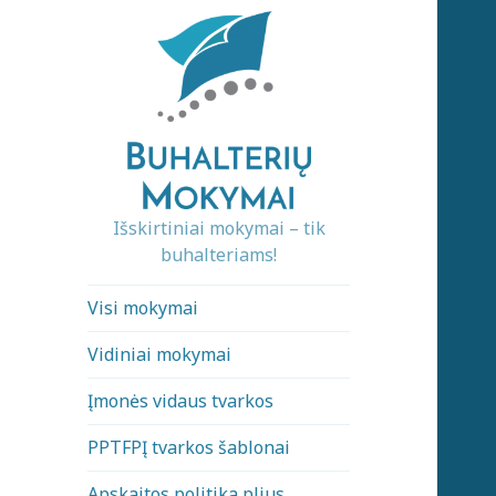
Išskirtiniai mokymai – tik
buhalteriams!
Visi mokymai
Vidiniai mokymai
Įmonės vidaus tvarkos
PPTFPĮ tvarkos šablonai
Apskaitos politika plius