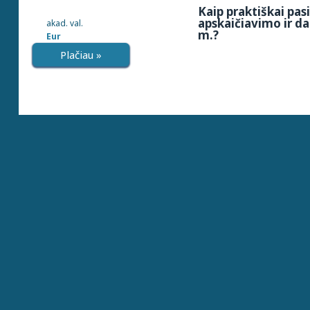
Kaip praktiškai pa
apskaičiavimo ir d
akad. val.
m.?
Eur
Plačiau »