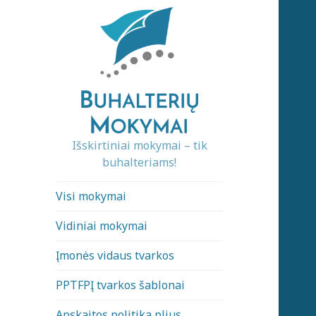
Išskirtiniai mokymai – tik
buhalteriams!
Visi mokymai
Vidiniai mokymai
Įmonės vidaus tvarkos
PPTFPĮ tvarkos šablonai
Apskaitos politika plius