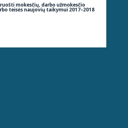
siruošti mokesčių, darbo užmokesčio
arbo teisės naujovių taikymui 2017–2018