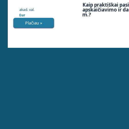
Kaip praktiškai pa
apskaičiavimo ir d
akad. val.
m.?
Eur
Plačiau »