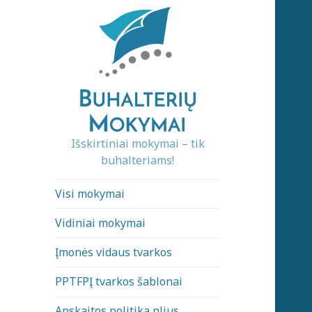
Išskirtiniai mokymai – tik
buhalteriams!
Visi mokymai
Vidiniai mokymai
Įmonės vidaus tvarkos
PPTFPĮ tvarkos šablonai
Apskaitos politika plius