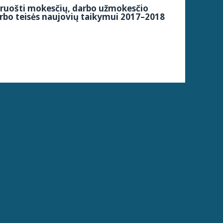
siruošti mokesčių, darbo užmokesčio
arbo teisės naujovių taikymui 2017–2018