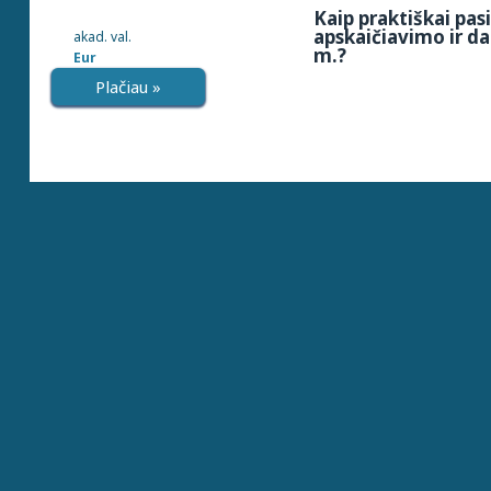
Kaip praktiškai pa
apskaičiavimo ir d
akad. val.
m.?
Eur
Plačiau »