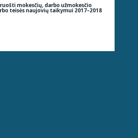
siruošti mokesčių, darbo užmokesčio
arbo teisės naujovių taikymui 2017–2018