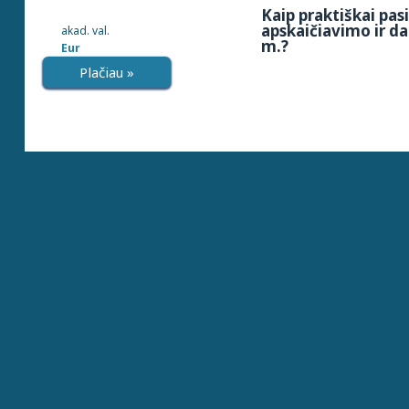
Kaip praktiškai pa
apskaičiavimo ir d
akad. val.
m.?
Eur
Plačiau »