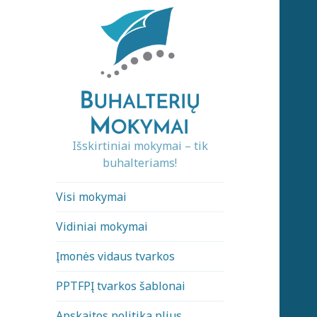
Išskirtiniai mokymai – tik
buhalteriams!
Visi mokymai
Vidiniai mokymai
Įmonės vidaus tvarkos
PPTFPĮ tvarkos šablonai
Apskaitos politika plius