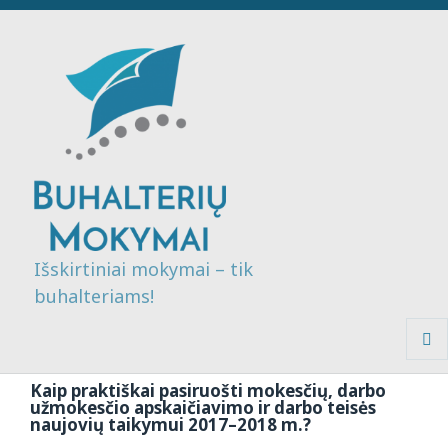
Išskirtiniai mokymai – tik
buhalteriams!
MENI
IR
Kaip praktiškai pasiruošti mokesčių, darbo
VALDI
užmokesčio apskaičiavimo ir darbo teisės
naujovių taikymui 2017–2018 m.?