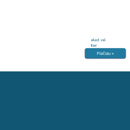
akad. val.
Eur
Plačiau »