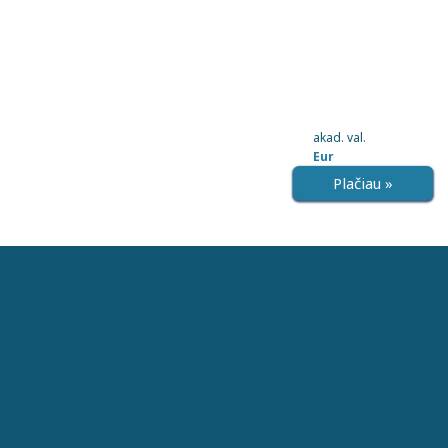
akad. val.
Eur
Plačiau »