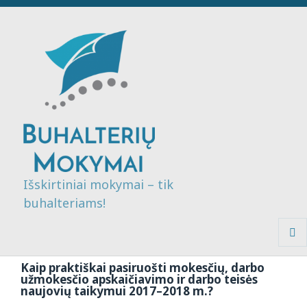
Išskirtiniai mokymai – tik
buhalteriams!
MENI
IR
Kaip praktiškai pasiruošti mokesčių, darbo
VALDI
užmokesčio apskaičiavimo ir darbo teisės
naujovių taikymui 2017–2018 m.?