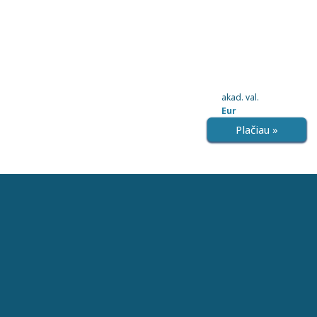
akad. val.
Eur
Plačiau »