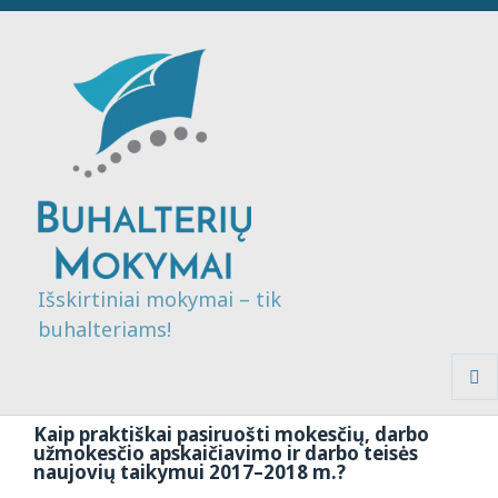
Išskirtiniai mokymai – tik
buhalteriams!
MENI
IR
Kaip praktiškai pasiruošti mokesčių, darbo
VALDI
užmokesčio apskaičiavimo ir darbo teisės
naujovių taikymui 2017–2018 m.?