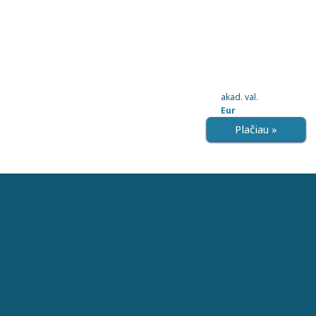
akad. val.
Eur
Plačiau »