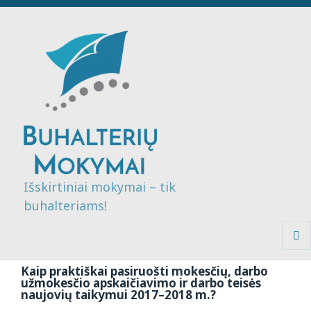
Išskirtiniai mokymai – tik
buhalteriams!
MENI
IR
Kaip praktiškai pasiruošti mokesčių, darbo
VALDI
užmokesčio apskaičiavimo ir darbo teisės
naujovių taikymui 2017–2018 m.?