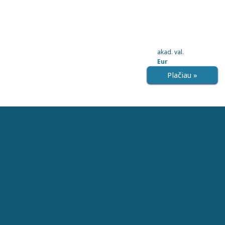
akad. val.
Eur
Plačiau »