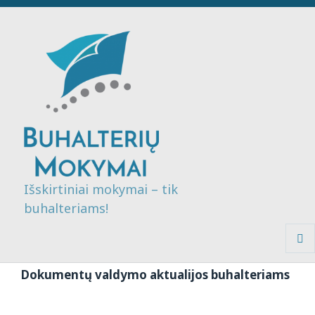
Išskirtiniai mokymai – tik
buhalteriams!
MENI
IR
Dokumentų valdymo aktualijos buhalteriams
VALDI