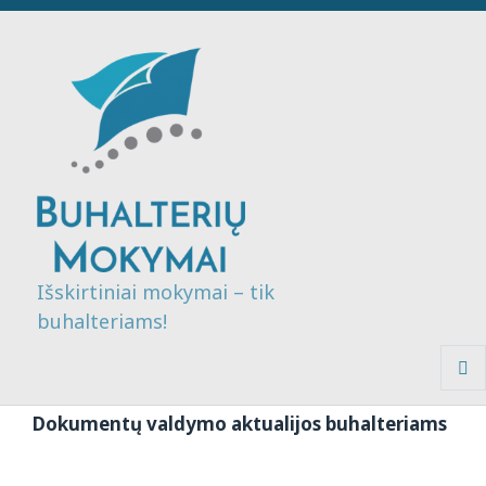
Išskirtiniai mokymai – tik
buhalteriams!
MENI
IR
Dokumentų valdymo aktualijos buhalteriams
VALDI