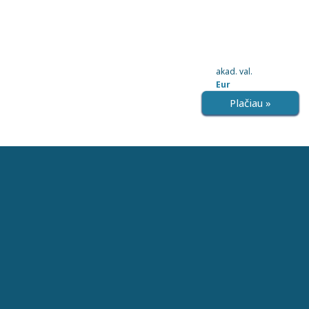
akad. val.
Eur
Plačiau »