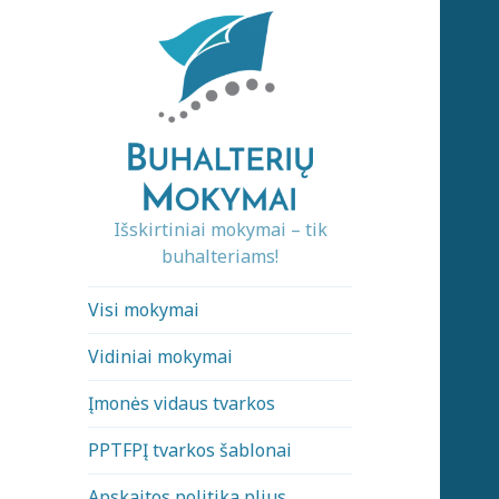
Išskirtiniai mokymai – tik
buhalteriams!
Visi mokymai
Vidiniai mokymai
Įmonės vidaus tvarkos
PPTFPĮ tvarkos šablonai
Apskaitos politika plius