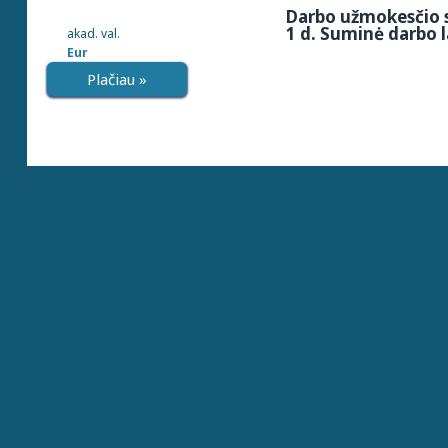
Darbo užmokesčio s
1 d. Suminė darbo l
akad. val.
Eur
Plačiau »