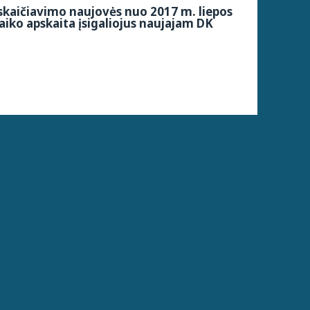
kaičiavimo naujovės nuo 2017 m. liepos
aiko apskaita įsigaliojus naujajam DK