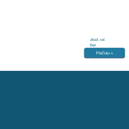
akad. val.
Eur
Plačiau »