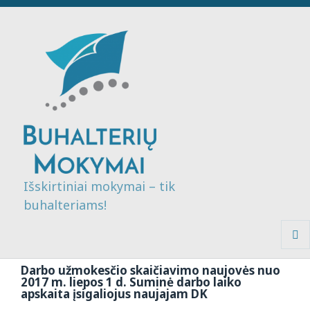
Išskirtiniai mokymai – tik
buhalteriams!
MENI
IR
Darbo užmokesčio skaičiavimo naujovės nuo
VALDI
2017 m. liepos 1 d. Suminė darbo laiko
apskaita įsigaliojus naujajam DK