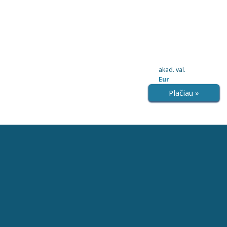
akad. val.
Eur
Plačiau »