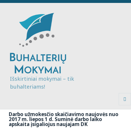
Išskirtiniai mokymai – tik
buhalteriams!
MENI
IR
Darbo užmokesčio skaičiavimo naujovės nuo
VALDI
2017 m. liepos 1 d. Suminė darbo laiko
apskaita įsigaliojus naujajam DK