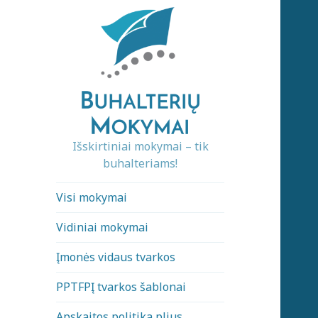
Išskirtiniai mokymai – tik
buhalteriams!
Visi mokymai
Vidiniai mokymai
Įmonės vidaus tvarkos
PPTFPĮ tvarkos šablonai
Apskaitos politika plius