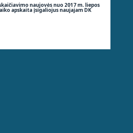
kaičiavimo naujovės nuo 2017 m. liepos
aiko apskaita įsigaliojus naujajam DK