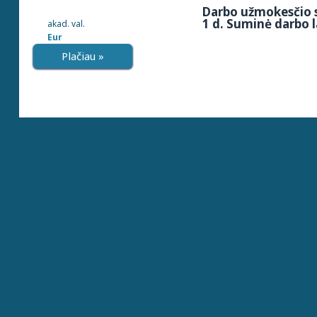
Darbo užmokesčio s
1 d. Suminė darbo l
akad. val.
Eur
Plačiau »