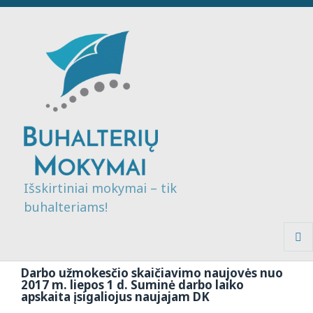
Išskirtiniai mokymai – tik
buhalteriams!
MENI
IR
Darbo užmokesčio skaičiavimo naujovės nuo
VALDI
2017 m. liepos 1 d. Suminė darbo laiko
apskaita įsigaliojus naujajam DK