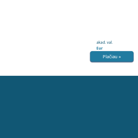
akad. val.
Eur
Plačiau »