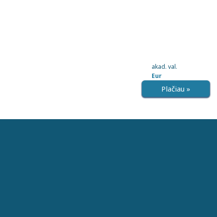
akad. val.
Eur
Plačiau »