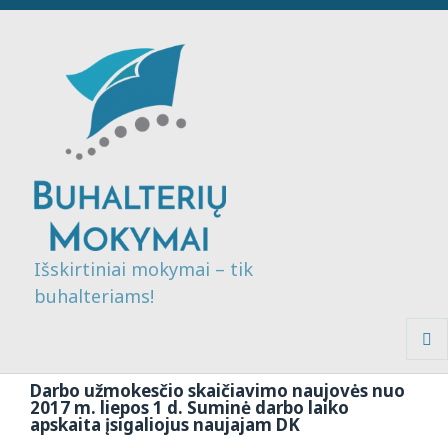
Išskirtiniai mokymai – tik
buhalteriams!
MENI
IR
Darbo užmokesčio skaičiavimo naujovės nuo
VALDI
2017 m. liepos 1 d. Suminė darbo laiko
apskaita įsigaliojus naujajam DK