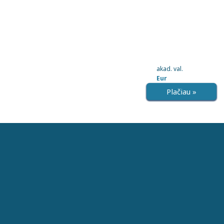
akad. val.
Eur
Plačiau »