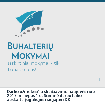
Išskirtiniai mokymai – tik
buhalteriams!
MENI
IR
Darbo užmokesčio skaičiavimo naujovės nuo
VALDI
2017 m. liepos 1 d. Suminė darbo laiko
apskaita įsigaliojus naujajam DK