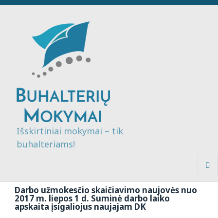
Išskirtiniai mokymai – tik
buhalteriams!
MENI
IR
Darbo užmokesčio skaičiavimo naujovės nuo
VALDI
2017 m. liepos 1 d. Suminė darbo laiko
apskaita įsigaliojus naujajam DK