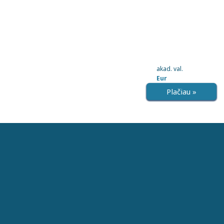
akad. val.
Eur
Plačiau »