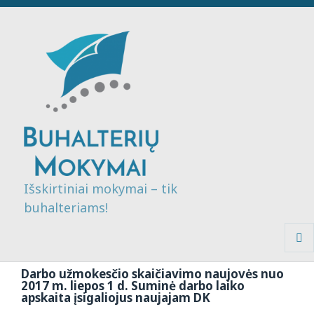
Išskirtiniai mokymai – tik
buhalteriams!
MENI
IR
Darbo užmokesčio skaičiavimo naujovės nuo
VALDI
2017 m. liepos 1 d. Suminė darbo laiko
apskaita įsigaliojus naujajam DK