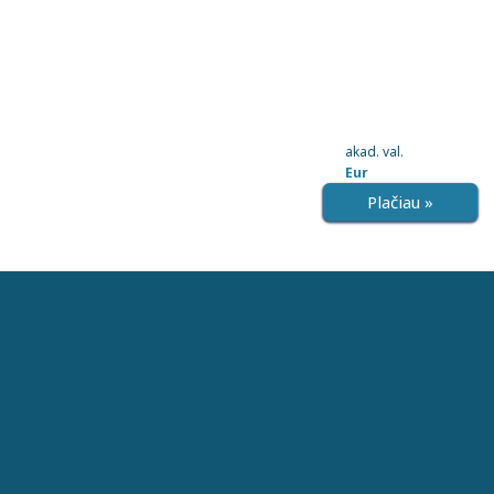
akad. val.
Eur
Plačiau »