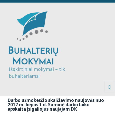
Išskirtiniai mokymai – tik
buhalteriams!
MENI
IR
Darbo užmokesčio skaičiavimo naujovės nuo
VALDI
2017 m. liepos 1 d. Suminė darbo laiko
apskaita įsigaliojus naujajam DK