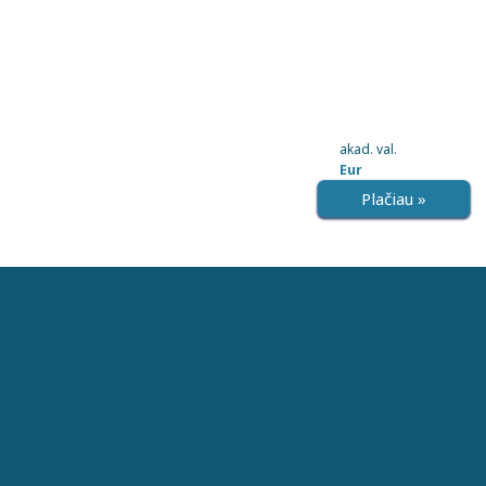
akad. val.
Eur
Plačiau »