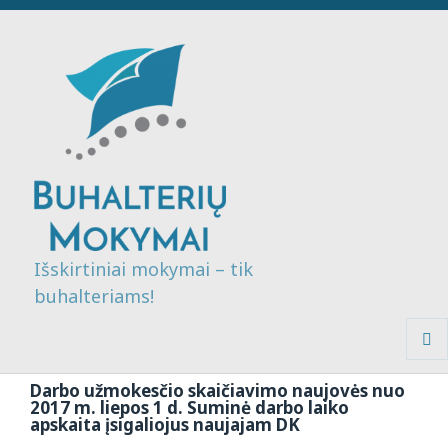
Išskirtiniai mokymai – tik
buhalteriams!
MENI
IR
Darbo užmokesčio skaičiavimo naujovės nuo
VALDI
2017 m. liepos 1 d. Suminė darbo laiko
apskaita įsigaliojus naujajam DK