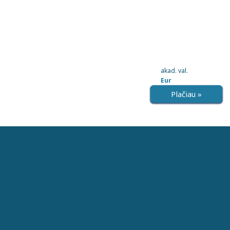
akad. val.
Eur
Plačiau »