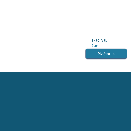
akad. val.
Eur
Plačiau »