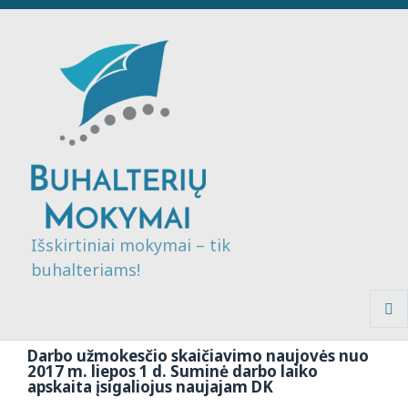
Išskirtiniai mokymai – tik
buhalteriams!
MENI
IR
Darbo užmokesčio skaičiavimo naujovės nuo
VALDI
2017 m. liepos 1 d. Suminė darbo laiko
apskaita įsigaliojus naujajam DK