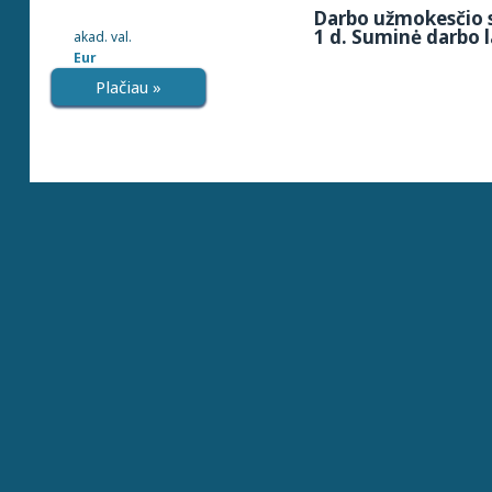
Darbo užmokesčio s
1 d. Suminė darbo l
akad. val.
Eur
Plačiau »