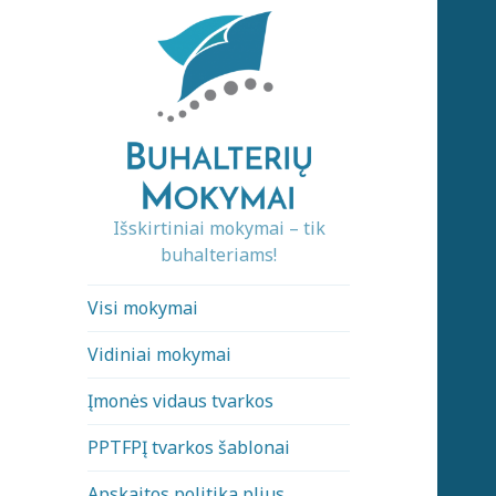
Išskirtiniai mokymai – tik
buhalteriams!
Visi mokymai
Vidiniai mokymai
Įmonės vidaus tvarkos
PPTFPĮ tvarkos šablonai
Apskaitos politika plius