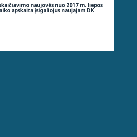
kaičiavimo naujovės nuo 2017 m. liepos
aiko apskaita įsigaliojus naujajam DK