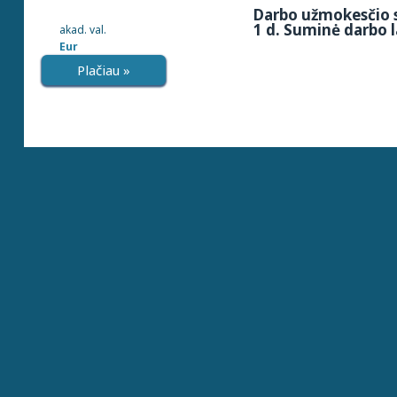
Darbo užmokesčio s
1 d. Suminė darbo l
akad. val.
Eur
Plačiau »