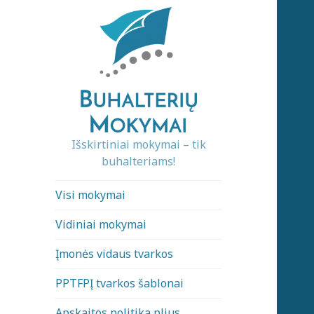
Išskirtiniai mokymai – tik
buhalteriams!
Visi mokymai
Vidiniai mokymai
Įmonės vidaus tvarkos
PPTFPĮ tvarkos šablonai
Apskaitos politika plius