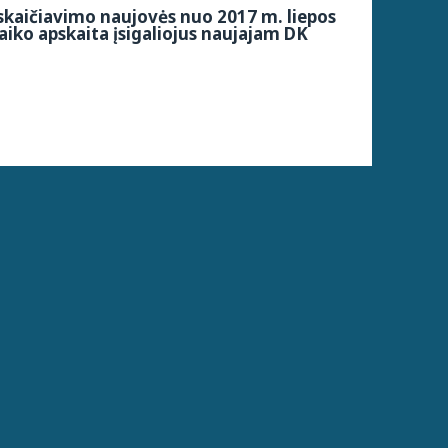
kaičiavimo naujovės nuo 2017 m. liepos
aiko apskaita įsigaliojus naujajam DK