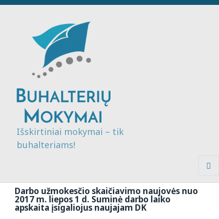
Išskirtiniai mokymai – tik
buhalteriams!
MENI
IR
Darbo užmokesčio skaičiavimo naujovės nuo
VALDI
2017 m. liepos 1 d. Suminė darbo laiko
apskaita įsigaliojus naujajam DK