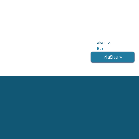
akad. val.
Eur
Plačiau »