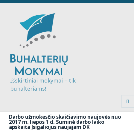
Išskirtiniai mokymai – tik
buhalteriams!
MENI
IR
Darbo užmokesčio skaičiavimo naujovės nuo
VALDI
2017 m. liepos 1 d. Suminė darbo laiko
apskaita įsigaliojus naujajam DK