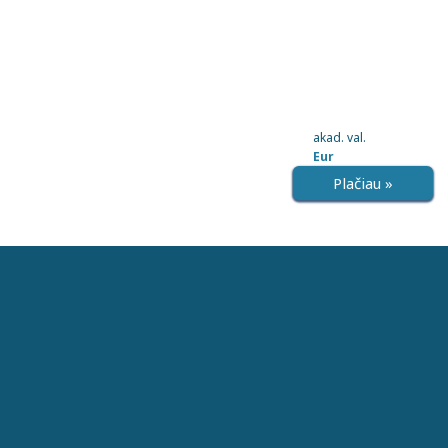
akad. val.
Eur
Plačiau »