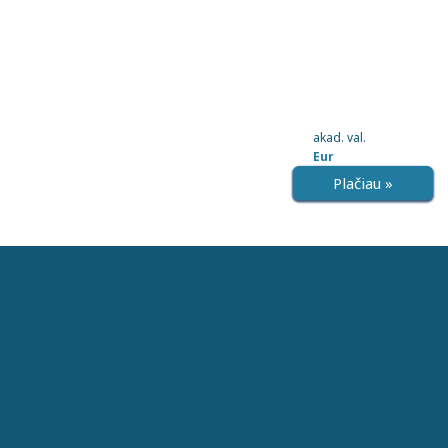
akad. val.
Eur
Plačiau »