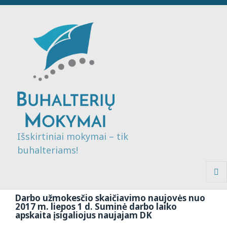
Išskirtiniai mokymai – tik
buhalteriams!
MENI
IR
Darbo užmokesčio skaičiavimo naujovės nuo
VALDI
2017 m. liepos 1 d. Suminė darbo laiko
apskaita įsigaliojus naujajam DK