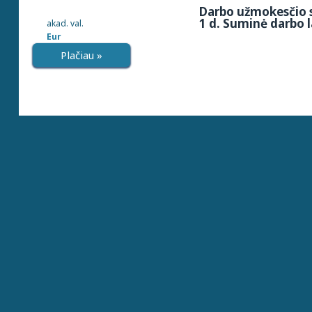
Darbo užmokesčio s
1 d. Suminė darbo l
akad. val.
Eur
Plačiau »