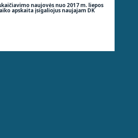
kaičiavimo naujovės nuo 2017 m. liepos
aiko apskaita įsigaliojus naujajam DK