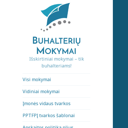
Išskirtiniai mokymai – tik
buhalteriams!
Visi mokymai
Vidiniai mokymai
Įmonės vidaus tvarkos
PPTFPĮ tvarkos šablonai
Apskaitos politika plius