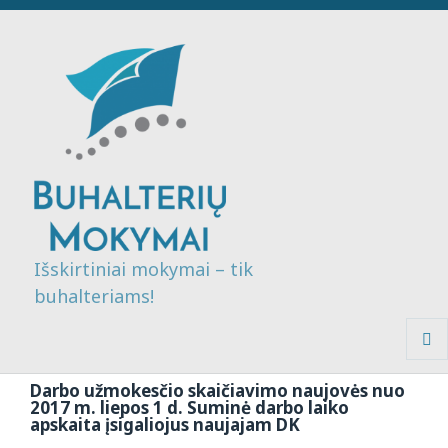
Išskirtiniai mokymai – tik
buhalteriams!
MENI
IR
Darbo užmokesčio skaičiavimo naujovės nuo
VALDI
2017 m. liepos 1 d. Suminė darbo laiko
apskaita įsigaliojus naujajam DK