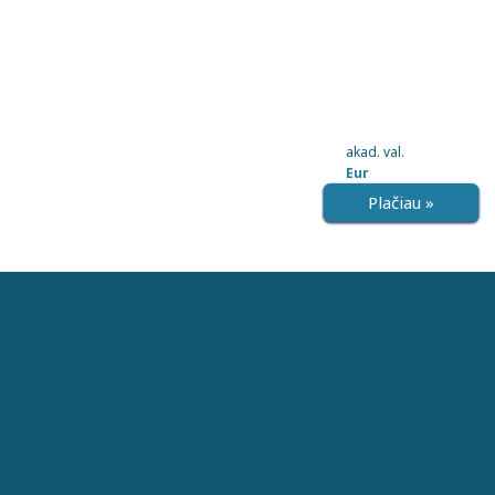
akad. val.
Eur
Plačiau »