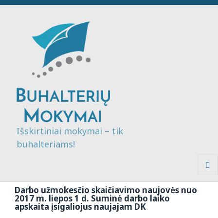
Išskirtiniai mokymai – tik
buhalteriams!
MENI
IR
Darbo užmokesčio skaičiavimo naujovės nuo
VALDI
2017 m. liepos 1 d. Suminė darbo laiko
apskaita įsigaliojus naujajam DK