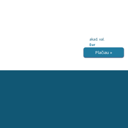
akad. val.
Eur
Plačiau »