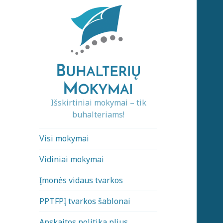
Išskirtiniai mokymai – tik
buhalteriams!
Visi mokymai
Vidiniai mokymai
Įmonės vidaus tvarkos
PPTFPĮ tvarkos šablonai
Apskaitos politika plius