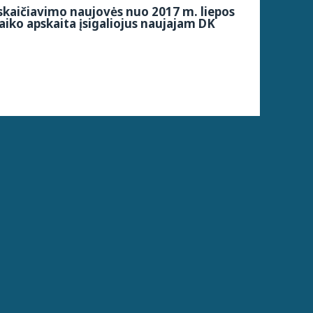
kaičiavimo naujovės nuo 2017 m. liepos
aiko apskaita įsigaliojus naujajam DK