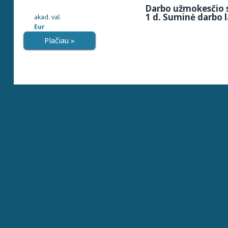
Darbo užmokesčio s
1 d. Suminė darbo l
akad. val.
Eur
Plačiau »