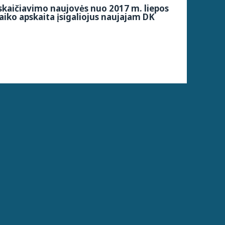
kaičiavimo naujovės nuo 2017 m. liepos
aiko apskaita įsigaliojus naujajam DK