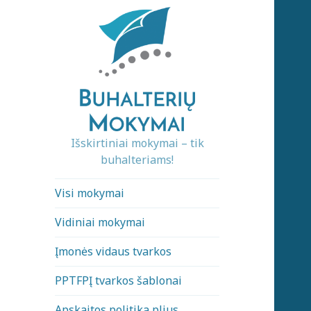
Išskirtiniai mokymai – tik
buhalteriams!
Visi mokymai
Vidiniai mokymai
Įmonės vidaus tvarkos
PPTFPĮ tvarkos šablonai
Apskaitos politika plius