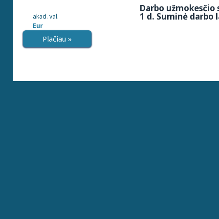
Darbo užmokesčio s
1 d. Suminė darbo l
akad. val.
Eur
Plačiau »