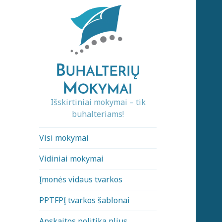
Išskirtiniai mokymai – tik
buhalteriams!
Visi mokymai
Vidiniai mokymai
Įmonės vidaus tvarkos
PPTFPĮ tvarkos šablonai
Apskaitos politika plius