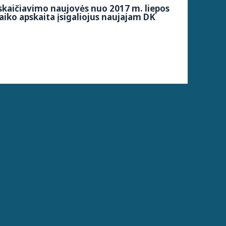
kaičiavimo naujovės nuo 2017 m. liepos
aiko apskaita įsigaliojus naujajam DK