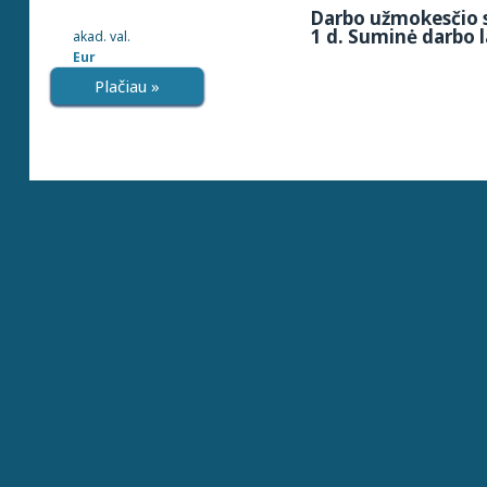
Darbo užmokesčio s
1 d. Suminė darbo l
akad. val.
Eur
Plačiau »