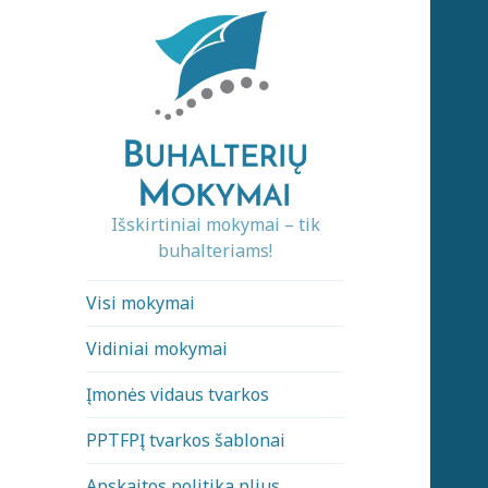
Išskirtiniai mokymai – tik
buhalteriams!
Visi mokymai
Vidiniai mokymai
Įmonės vidaus tvarkos
PPTFPĮ tvarkos šablonai
Apskaitos politika plius