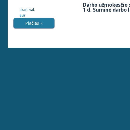
Darbo užmokesčio s
1 d. Suminė darbo l
akad. val.
Eur
Plačiau »