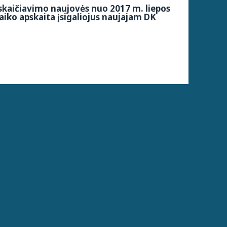
kaičiavimo naujovės nuo 2017 m. liepos
aiko apskaita įsigaliojus naujajam DK